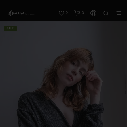
0
0
SALE!