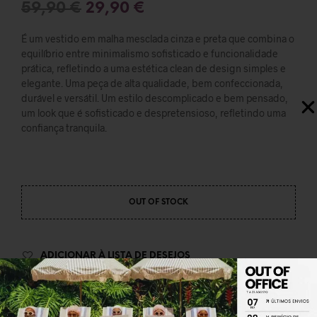
59,90
€
29,90
€
É um vestido em malha mesclada cinza e preta que combina o
equilíbrio entre minimalismo sofisticado e funcionalidade
prática, refletindo a uma estética clean de design simples e
elegante. Uma peça de alta qualidade, bem confeccionada,
durável e versátil. Um estilo descomplicado e bem pensado,
um look que é sofisticado e despretensioso, refletindo uma
confiança tranquila.
OUT OF STOCK
ADICIONAR À LISTA DE DESEJOS
SHARE THIS PRODUCT