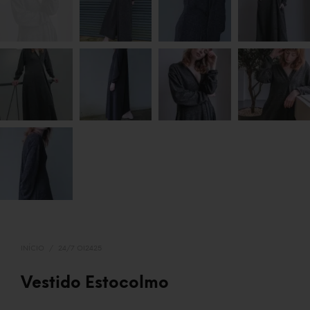
INÍCIO
/
24/7 OI2425
Vestido Estocolmo