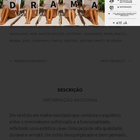
CATEGORIA:
24/7 OI2425
ETIQUETAS:
ACOLCHOADO
,
BLAZER
,
BOLSOS
,
CASACO
,
CASUAL
,
DESCONTRAÍDO
,
DRAMA
,
ESTOCOLMO
,
INVERNO
,
KIMONO
,
MALHA
,
MESCLADO
,
MIDI
,
MULTIFUNÇÕES
,
OUTONO
,
OVERSIZED
,
PARIS
,
PRETO
,
RENDA
,
SEXY
,
TAMANHO ÚNICO
,
VESTIDO
,
VESTIDO PRETO DE RENDA
PREVIOUS PRODUCT
NEXT PRODUCT
DESCRIÇÃO
INFORMAÇÃO ADICIONAL
Um vestido em malha mesclada que combina o equilíbrio
entre o minimalismo sofisticado e a funcionalidade,
refletindo uma estética
clean
. Uma peça de alta qualidade,
durável e versátil. Um estilo descomplicado e bem pensado,