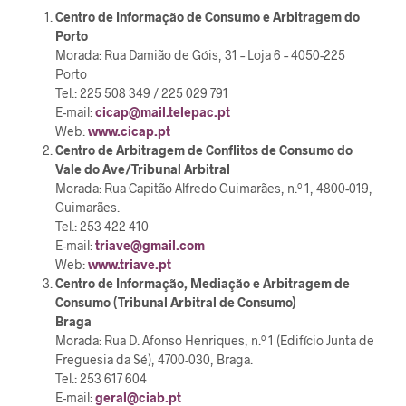
Centro de Informação de Consumo e Arbitragem do
Porto
Morada: Rua Damião de Góis, 31 – Loja 6 – 4050-225
Porto
Tel.: 225 508 349 / 225 029 791
E-mail:
cicap@mail.telepac.pt
Web:
www.cicap.pt
Centro de Arbitragem de Conflitos de Consumo do
Vale do Ave/Tribunal Arbitral
Morada: Rua Capitão Alfredo Guimarães, n.º 1, 4800-019,
Guimarães.
Tel.: 253 422 410
E-mail:
triave@gmail.com
Web:
www.triave.pt
Centro de Informação, Mediação e Arbitragem de
Consumo (Tribunal Arbitral de Consumo)
Braga
Morada: Rua D. Afonso Henriques, n.º 1 (Edifício Junta de
Freguesia da Sé), 4700-030, Braga.
Tel.: 253 617 604
E-mail:
geral@ciab.pt