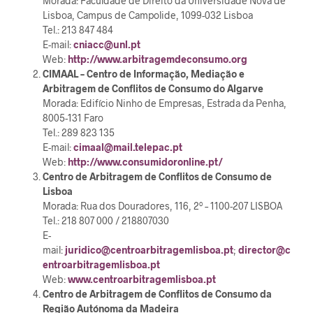
Morada: Faculdade de Direito da Universidade Nova de
Lisboa, Campus de Campolide, 1099-032 Lisboa
Tel.: 213 847 484
E-mail:
cniacc@unl.pt
Web:
http://www.arbitragemdeconsumo.org
CIMAAL – Centro de Informação, Mediação e
Arbitragem de Conflitos de Consumo do Algarve
Morada: Edifício Ninho de Empresas, Estrada da Penha,
8005-131 Faro
Tel.: 289 823 135
E-mail:
cimaal@mail.telepac.pt
Web:
http://www.consumidoronline.pt/
Centro de Arbitragem de Conflitos de Consumo de
Lisboa
Morada: Rua dos Douradores, 116, 2º – 1100-207 LISBOA
Tel.: 218 807 000 / 218807030
E-
mail:
juridico@centroarbitragemlisboa.pt
;
director@c
entroarbitragemlisboa.pt
Web:
www.centroarbitragemlisboa.pt
Centro de Arbitragem de Conflitos de Consumo da
Região Autónoma da Madeira