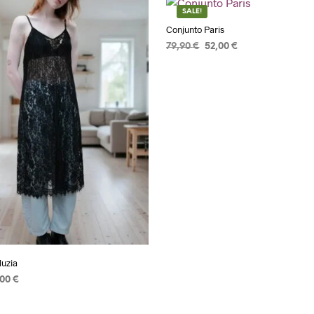
SALE!
Conjunto Paris
79,90
€
52,00
€
ADICIONAR
luzia
,00
€
R