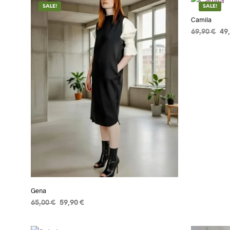
SALE!
SALE!
Camila
69,90
€
49
ADICIONA
Gena
65,00
€
59,90
€
ADICIONAR