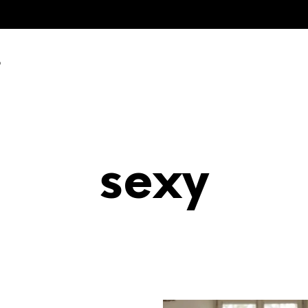
O
sexy