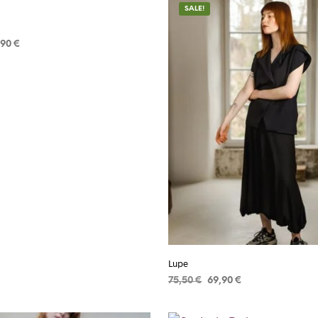
SALE!
,90
€
R
Lupe
75,50
€
69,90
€
ADICIONAR