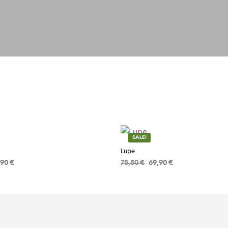
SALE!
Lupe
,90
€
75,50
€
69,90
€
R
ADICIONAR