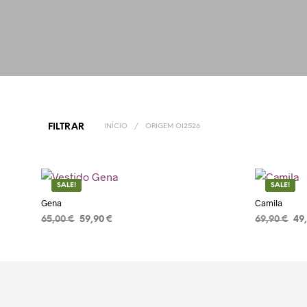
FILTRAR
INÍCIO
/
ORIGEM OI2526
SALE!
SALE!
Gena
Camila
65,00
€
59,90
€
69,90
€
49
ADICIONAR
ADICIONA