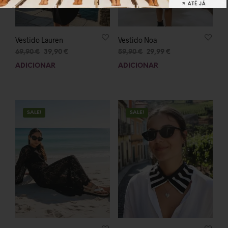
Vestido Lauren
Vestido Noa
69,90
€
39,90
€
59,90
€
29,99
€
ADICIONAR
ADICIONAR
SALE!
SALE!