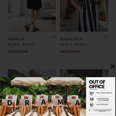
Vestido Gi
Vestido Olivia
59,90
€
49,90
€
59,90
€
40,90
€
ADICIONAR
ADICIONAR
SALE!
SALE!