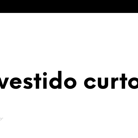
vestido curt
O”