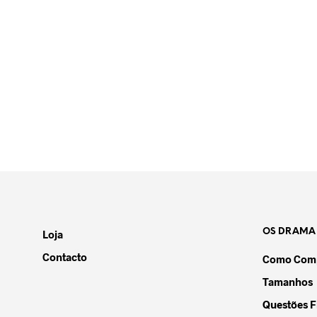
59,90
€
49,90
€
55,00
€
1
ADICIONAR
ADICION
59,90
€
29,99
€
21,50
€
19
ADICIONAR
ADICION
OS DRAMA
Loja
Contacto
Como Comp
Tamanhos
Questões F