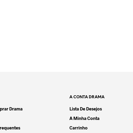
6,50
€
59,90
€
40,90
€
AR
ADICIONAR
,90
€
AR
A CONTA DRAMA
rar Drama
Lista De Desejos
A Minha Conta
requentes
Carrinho