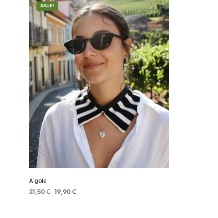
SALE!
A gola
21,50
€
19,90
€
ADICIONAR