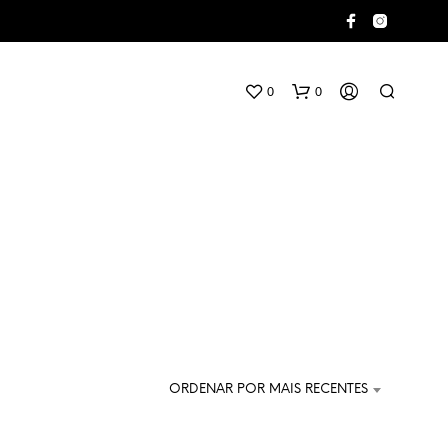
0
0
N
E
N
H
ORDENAR POR MAIS RECENTES
U
M
P