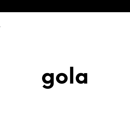
O
gola