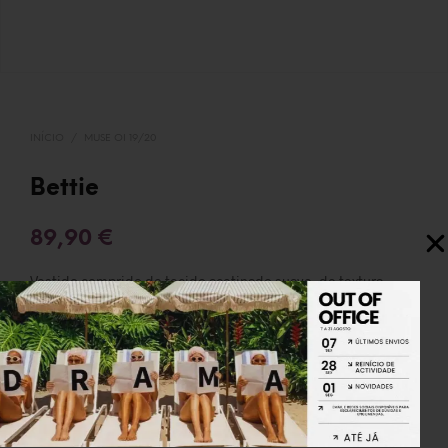
INÍCIO
/
MUSE OI 19/20
Bettie
89,90
€
Vestido comprido de tecido acetinado suave, de textura
delicada. Bolsos laterais invisíveis.
Tamanho único (veste até ao 42)
OUT OF STOCK